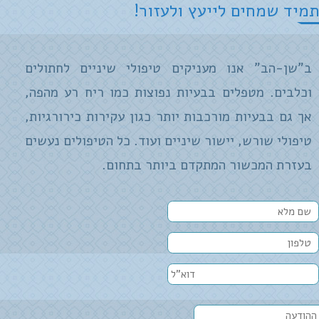
תמיד שמחים לייעץ ולעזור!
ב"שן-הב" אנו מעניקים טיפולי שיניים לחתולים
וכלבים. מטפלים בבעיות נפוצות כמו ריח רע מהפה,
אך גם בבעיות מורכבות יותר כגון עקירות כירורגיות,
טיפולי שורש, יישור שיניים ועוד. כל הטיפולים נעשים
בעזרת המכשור המתקדם ביותר בתחום.