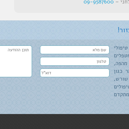
לחני –
09-9587600
ור!
יפולי
טפלים
מהפה,
 כגון
שורש,
פולים
תקדם